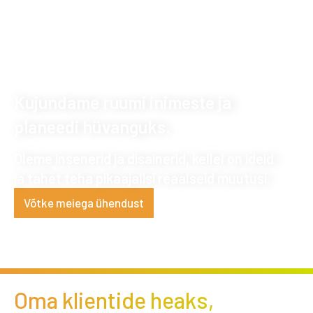
Kujundame ruumi inimeste ja
planeedi hüvanguks.
Oleme insenerid ja disainerid, kellel on ideid
ja tahet teha pikaajalisi reaalseid muutusi.
Võtke meiega ühendust
Oma klientide heaks,