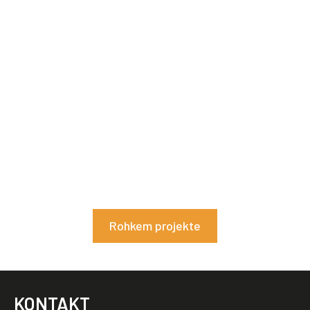
Hornslandet
Loe lähemalt siit
Rohkem projekte
KONTAKT