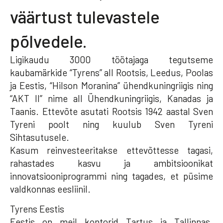
väärtust tulevastele
põlvedele.
Ligikaudu 3000 töötajaga tegutseme
kaubamärkide “Tyrens” all Rootsis, Leedus, Poolas
ja Eestis, “Hilson Moranina” ühendkuningriigis ning
“AKT II” nime all Ühendkuningriigis, Kanadas ja
Taanis. Ettevõte asutati Rootsis 1942 aastal Sven
Tyreni poolt ning kuulub Sven Tyreni
Sihtasutusele.
Kasum reinvesteeritakse ettevõttesse tagasi,
rahastades kasvu ja ambitsioonikat
innovatsiooniprogrammi ning tagades, et püsime
valdkonnas eesliinil.
Tyrens Eestis
Eestis on meil kontorid Tartus ja Tallinnas.