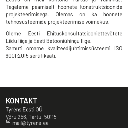
Tegeleme peamiselt hoonete konstruktsioonide
projekteerimisega. Olemas on ka hoonete
tehnosüsteemide projekteerimise võimekus.
Oleme Eesti Ehituskonsultatsiooniettevõtete
Liidu liige ja Eesti Betooniühingu liige.
Samuti omame kvaliteedijuhtimissüsteemi ISO
9001:2015 sertifikaati.
KONTAKT
Tyréns Eesti OÜ
Võru 256, Tartu, 50115
mail@tyrens.ee