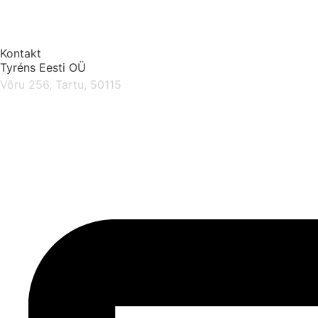
Kontakt
Tyréns Eesti OÜ
Võru 256, Tartu, 50115